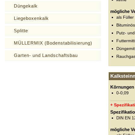
Düngekalk
mögliche 
als Fülle
Liegeboxenkalk
Bituminö
Splitte
Putz- und
Futtermitt
MÜLLERMIX (Bodenstabilisierung)
Düngemitt
Garten- und Landschaftsbau
Rauchgas
Kalkstein
Körnungen
0-0,09
Spezifika
Spezifikati
DIN EN 1
mögliche 