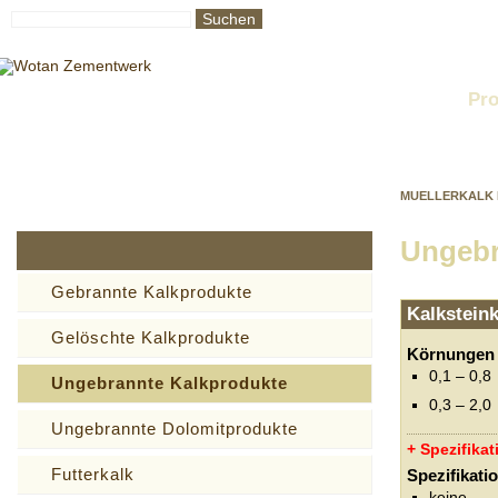
Suchen
Startseite
Unternehmen
Produktion
Qualität
Pro
MUELLERKALK 
Ungebr
Gebrannte Kalkprodukte
Kalkstein
Gelöschte Kalkprodukte
Körnungen
0,1 – 0,8
Ungebrannte Kalkprodukte
0,3 – 2,0
Ungebrannte Dolomitprodukte
Spezifika
Futterkalk
Spezifikati
keine