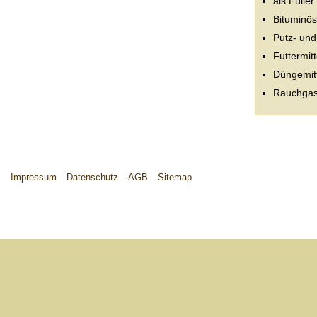
als Fülle
Bituminö
Putz- und
Futtermitt
Düngemitt
Rauchgas
Impressum
Datenschutz
AGB
Sitemap