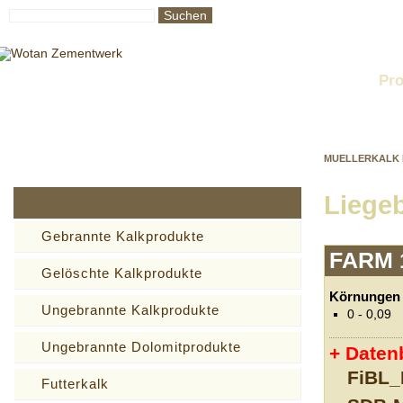
Suchen
Startseite
Unternehmen
Produktion
Qualität
Pro
MUELLERKALK 
Liege
Gebrannte Kalkprodukte
FARM 
Gelöschte Kalkprodukte
Körnungen
Ungebrannte Kalkprodukte
0 - 0,09
Ungebrannte Dolomitprodukte
Datenb
FiBL_
Futterkalk