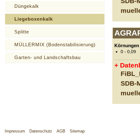
SDB-M
Düngekalk
muell
Liegeboxenkalk
AGRAR
Splitte
MÜLLERMIX (Bodenstabilisierung)
Körnungen
0 - 0,09
Garten- und Landschaftsbau
Datenb
FiBL_
SDB-M
muell
Impressum
Datenschutz
AGB
Sitemap