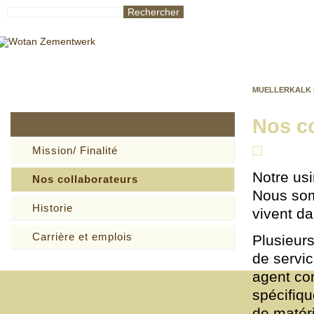
Rechercher
MUELLERKALK 
Nos co
Mission/ Finalité
Notre usi
Nos collaborateurs
Nous som
Historie
vivent d
Carrière et emplois
Plusieur
de servi
agent com
spécifiqu
de matér