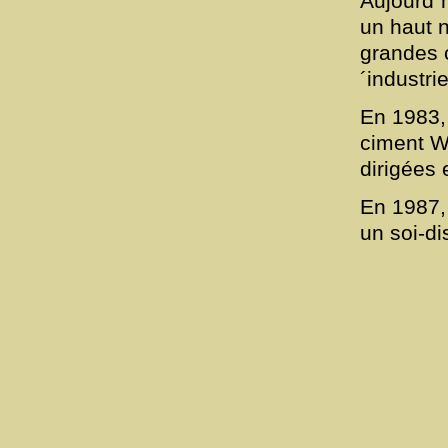
Aujourd´
un haut n
grandes 
´industrie
En 1983, 
ciment W
dirigées
En 1987, 
un soi-d