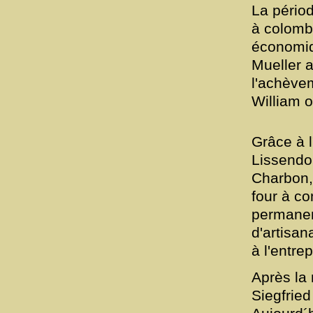
La périod
à colomba
économiqu
Mueller 
l'achèvem
William 
Grâce à l
Lissendor
Charbon,
four à co
permanenc
d'artisan
à l'entre
Après la 
Siegfried