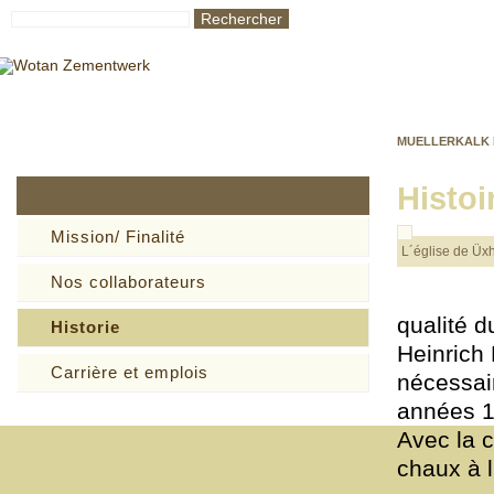
Rechercher
MUELLERKALK 
Histoi
Mission/ Finalité
L´église de Üx
Nos collaborateurs
qualité du
Historie
Heinrich 
Carrière et emplois
nécessair
années 1
Avec la c
chaux à l